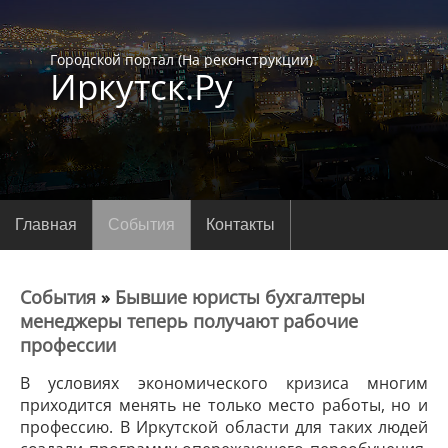
Городской портал (На реконструкции)
Иркутск.Ру
Главная
События
Контакты
События
»
Бывшие юристы бухгалтеры
менеджеры теперь получают рабочие
профессии
В условиях экономического кризиса многим
приходится менять не только место работы, но и
профессию. В Иркутской области для таких людей