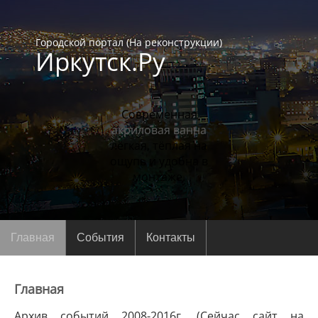
Городской портал (На реконструкции)
Иркутск.Ру
Современная
акриловая ванна
лёгкая, тёплая на
ощупь и удобна в
монтаже.
Главная
События
Контакты
Главная
Архив событий 2008-2016г. (Сейчас сайт на