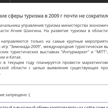
е сферы туризма в 2009 г почти не сократил
начальника управления туризма министерства экономичес
асти Агния Шангина. На развитие туризма в области
а направляются только на самые крупные мероприяти
 игр "Зимниада-2009", международная туристическая выс
ских туристических выставках "Интурмаркет" и "MITT
ии и Китае.
 в текущем году планируется провести маркетингов
тской области с целью выявления существующих про
.
ие запрещено :(
стрый и выгодный обмен криптовалюты на сайте cryex.