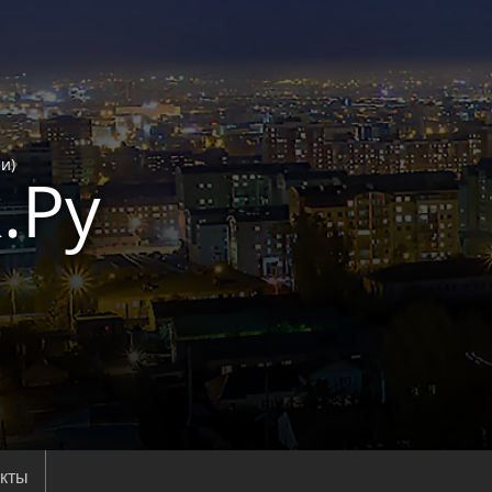
и)
.Ру
акты